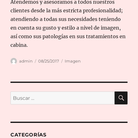
Atendemos y asesoramos a todos nuestros
clientes desde la más estricta profesionalidad;
atendiendo a todas sus necesidades teniendo
en cuenta su gusto y estilo a nivel de imagen,
así como sus patologías en sus tratamientos en
cabina.
Autor
Publicado
Formato
admin
08/25/2017
Imagen
el
BU
Buscar
por:
CATEGORÍAS